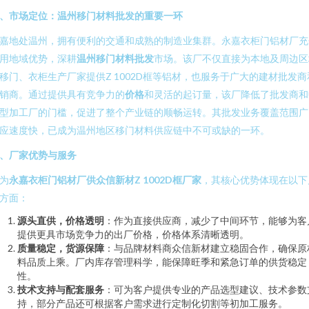
、市场定位：温州移门材料批发的重要一环
嘉地处温州，拥有便利的交通和成熟的制造业集群。永嘉衣柜门铝材厂充
用地域优势，深耕
温州移门材料批发
市场。该厂不仅直接为本地及周边区
移门、衣柜生产厂家提供Z 1002D框等铝材，也服务于广大的建材批发商
销商。通过提供具有竞争力的
价格
和灵活的起订量，该厂降低了批发商和
型加工厂的门槛，促进了整个产业链的顺畅运转。其批发业务覆盖范围广
应速度快，已成为温州地区移门材料供应链中不可或缺的一环。
、厂家优势与服务
为
永嘉衣柜门铝材厂供众信新材Z 1002D框厂家
，其核心优势体现在以下
方面：
源头直供，价格透明
：作为直接供应商，减少了中间环节，能够为客
提供更具市场竞争力的出厂价格，价格体系清晰透明。
质量稳定，货源保障
：与品牌材料商众信新材建立稳固合作，确保原
料品质上乘。厂内库存管理科学，能保障旺季和紧急订单的供货稳定
性。
技术支持与配套服务
：可为客户提供专业的产品选型建议、技术参数
持，部分产品还可根据客户需求进行定制化切割等初加工服务。