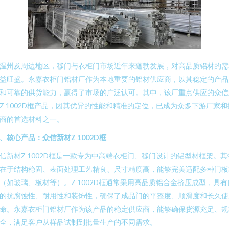
温州及周边地区，移门与衣柜门市场近年来蓬勃发展，对高品质铝材的需
益旺盛。永嘉衣柜门铝材厂作为本地重要的铝材供应商，以其稳定的产品
和可靠的供货能力，赢得了市场的广泛认可。其中，该厂重点供应的众信
Z 1002D框产品，因其优异的性能和精准的定位，已成为众多下游厂家和
商的首选材料之一。
、核心产品：众信新材Z 1002D框
信新材Z 1002D框是一款专为中高端衣柜门、移门设计的铝型材框架。其
在于结构稳固、表面处理工艺精良、尺寸精度高，能够完美适配多种门板
（如玻璃、板材等）。Z 1002D框通常采用高品质铝合金挤压成型，具有
的抗腐蚀性、耐用性和装饰性，确保了成品门的平整度、顺滑度和长久使
命。永嘉衣柜门铝材厂作为该产品的稳定供应商，能够确保货源充足、规
全，满足客户从样品试制到批量生产的不同需求。