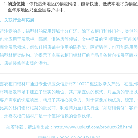
物流便捷
：依托温州地区的物流网络，能够快速、低成本地将货物配
至华东地区乃至全国客户手中。
、关联行业与拓展
得注意的是，铝型材的应用领域十分广泛。除了衣柜门和移门外，类似的
也常应用于展示柜、隔断、淋浴房等领域。文中提及的“鞋帽批发”可能关
商业展示领域，例如鞋帽店铺中使用的陈列架、隔断墙等，也可能采用类
铝型材框架结构。这提示了永嘉衣柜门铝材厂的产品具备横向拓展至商业
、店铺装修等市场的潜力。
嘉衣柜门铝材厂通过专业供应众信新材Z 1002D框这款拳头产品，在温州
材料批发市场中建立了坚实的地位。其厂家直供的模式、对品质的管控以
客户需求的快速响应，构成了其核心竞争力。对于需要采购优质、稳定、
比高的移门铝材框架的批发商、制造商乃至相关行业（如店铺装修）客户
，永嘉衣柜门铝材厂是一个值得信赖的合作伙伴。
如若转载，请注明出处：http://www.upkjgfi.com/product/28.html
更新时间：2026-08-06 15:18:02