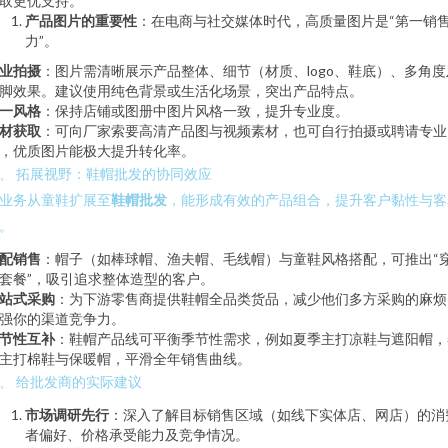
取更优支持。
产品图片的重要性
：在电商与社交媒体时代，高质量图片是“第一销
力”。
业拍摄
：图片需清晰展示产品整体、细节（材质、logo、鞋底）、多角度
脚效果。建议使用纯色背景或生活化场景，突出产品特点。
一风格
：保持店铺或图册中图片风格一致，提升专业度。
材获取
：可向厂家索要高清产品图与视频素材，也可自行拍摄或聘请专业
，优质图片能极大提升转化率。
、 拓展视野：鞋帽批发的协同效应
业务从童鞋扩展至
鞋帽批发
，能形成有效的产品组合，提升客户黏性与客
。
配销售
：帽子（如棒球帽、渔夫帽、毛线帽）与童鞋风格搭配，可推出“
套餐”，吸引追求整体造型的客户。
站式采购
：为下游零售商提供鞋帽全品类货品，减少他们多方采购的麻烦
强你的渠道竞争力。
节性互补
：鞋帽产品线可平衡季节性需求，例如夏季主打凉鞋与遮阳帽，
主打棉鞋与保暖帽，平滑全年销售曲线。
、 给批发商的实际建议
市场调研先行
：深入了解目标销售区域（如线下实体店、网店）的消
者偏好、价格承受能力及竞争情况。