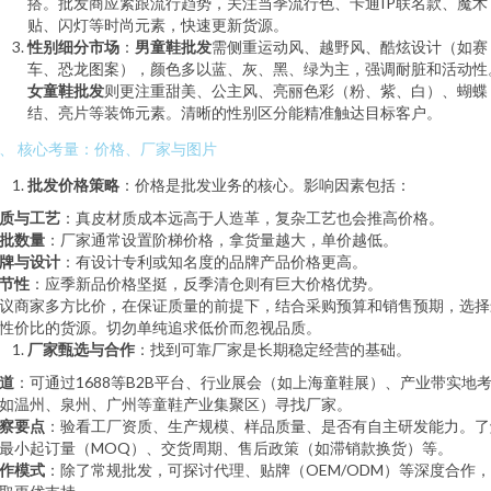
搭。批发商应紧跟流行趋势，关注当季流行色、卡通IP联名款、魔术
贴、闪灯等时尚元素，快速更新货源。
性别细分市场
：
男童鞋批发
需侧重运动风、越野风、酷炫设计（如赛
车、恐龙图案），颜色多以蓝、灰、黑、绿为主，强调耐脏和活动性
女童鞋批发
则更注重甜美、公主风、亮丽色彩（粉、紫、白）、蝴蝶
结、亮片等装饰元素。清晰的性别区分能精准触达目标客户。
、 核心考量：价格、厂家与图片
批发价格策略
：价格是批发业务的核心。影响因素包括：
质与工艺
：真皮材质成本远高于人造革，复杂工艺也会推高价格。
批数量
：厂家通常设置阶梯价格，拿货量越大，单价越低。
牌与设计
：有设计专利或知名度的品牌产品价格更高。
节性
：应季新品价格坚挺，反季清仓则有巨大价格优势。
议商家多方比价，在保证质量的前提下，结合采购预算和销售预期，选择
性价比的货源。切勿单纯追求低价而忽视品质。
厂家甄选与合作
：找到可靠厂家是长期稳定经营的基础。
道
：可通过1688等B2B平台、行业展会（如上海童鞋展）、产业带实地
如温州、泉州、广州等童鞋产业集聚区）寻找厂家。
察要点
：验看工厂资质、生产规模、样品质量、是否有自主研发能力。了
最小起订量（MOQ）、交货周期、售后政策（如滞销款换货）等。
作模式
：除了常规批发，可探讨代理、贴牌（OEM/ODM）等深度合作