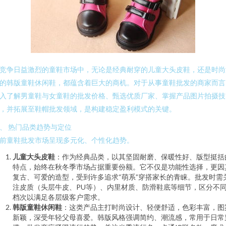
竞争日益激烈的童鞋市场中，无论是经典耐穿的儿童大头皮鞋，还是时尚
的韩版童鞋休闲鞋，都蕴含着巨大的商机。对于从事童鞋批发的商家而言
入了解男童鞋与女童鞋的批发价格、甄选优质厂家、掌握产品图片拍摄技
，并拓展至鞋帽批发领域，是构建稳定盈利模式的关键。
、 热门品类趋势与定位
前童鞋批发市场呈现多元化、个性化趋势。
儿童大头皮鞋
：作为经典品类，以其坚固耐磨、保暖性好、版型挺括
特点，始终在秋冬季市场占据重要份额。它不仅是功能性选择，更因
复古、可爱的造型，受到许多追求“萌系”穿搭家长的青睐。批发时需
注皮质（头层牛皮、PU等）、内里材质、防滑鞋底等细节，区分不
档次以满足各层级客户需求。
韩版童鞋休闲鞋
：这类产品主打时尚设计、轻便舒适，色彩丰富，图
新颖，深受年轻父母喜爱。韩版风格强调简约、潮流感，常用于日常